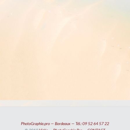
PhotoGraphie.pro — Bordeaux — Tél.: 09 52 64 57 22