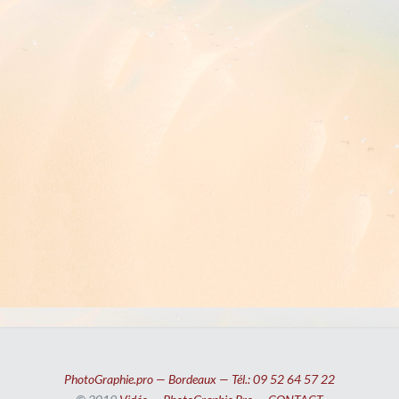
PhotoGraphie.pro — Bordeaux — Tél.: 09 52 64 57 22