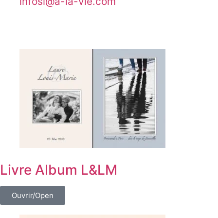
@isofni
moc.eiv-al-a
Livre Album L&LM
Ouvrir/Open