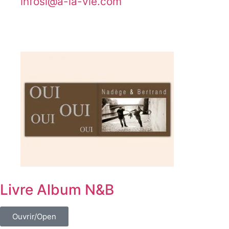
@isofni
moc.eiv-al-a
Livre Album N&B
Ouvrir/Open