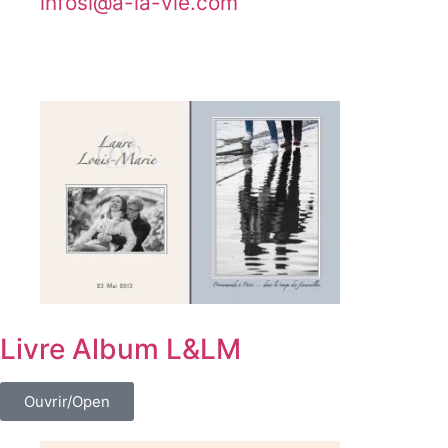
@isofni
moc.eiv-al-a
Livre Album L&LM
Ouvrir/Open