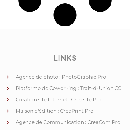
LINKS
Agence de photo : PhotoGraphie.Pro
Platforme de Coworking : Trait-d-Union.CC
Création site Internet : CreaSite.Pro
Maison d'édition : CreaPrint.Pro
Agence de Communication : CreaCom.Pro