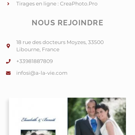
Tirages en ligne : CreaPhoto.Pro
NOUS REJOINDRE
18 rue des docteurs Moyzes, 33500
Libourne, France
+33981887809
@isofni
moc.eiv-al-a