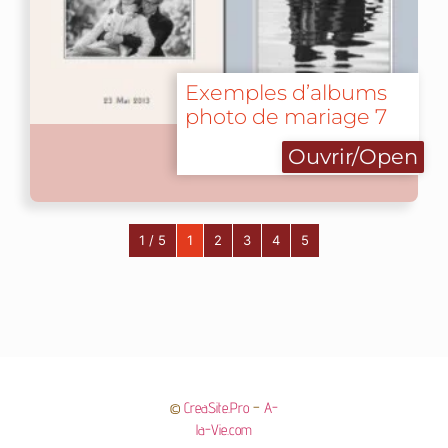
Exemples d’albums
photo de mariage 7
Ouvrir/Open
1 / 5
1
2
3
4
5
©
CreaSite.Pro
–
A-
la-Vie.com