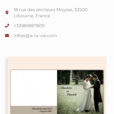
18 rue des docteurs Moyzes, 33500
Libourne, France
+33981887809
@isofni
moc.eiv-al-a