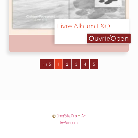
Livre Album L&O
Ouvrir/Open
1 / 5
1
2
3
4
5
©
CreaSite.Pro
–
A-
la-Vie.com