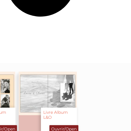
bum
Livre Album
L&O
ir/Open
Ouvrir/Open