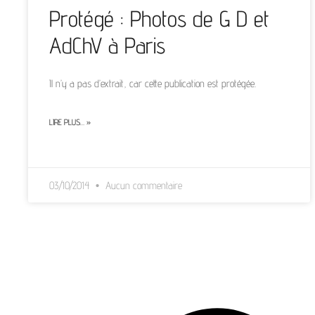
Protégé : Photos de G D et
AdChV à Paris
Il n’y a pas d’extrait, car cette publication est protégée.
LIRE PLUS… »
03/10/2014
Aucun commentaire