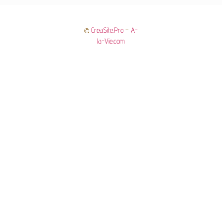
©
CreaSite.Pro
–
A-
la-Vie.com