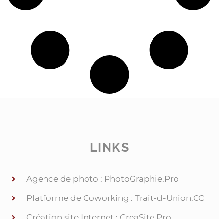
LINKS
Agence de photo : PhotoGraphie.Pro
Platforme de Coworking : Trait-d-Union.CC
Création site Internet : CreaSite.Pro