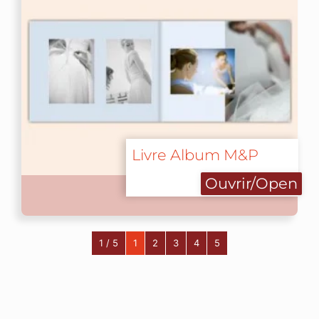
Livre Album M&P
Ouvrir/Open
1 / 5
1
2
3
4
5