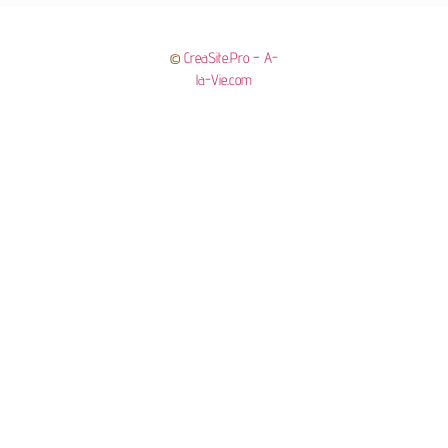
©
CreaSite.Pro
–
A-
la-Vie.com