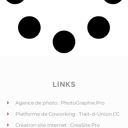
LINKS
Agence de photo : PhotoGraphie.Pro
Platforme de Coworking : Trait-d-Union.CC
Création site Internet : CreaSite.Pro