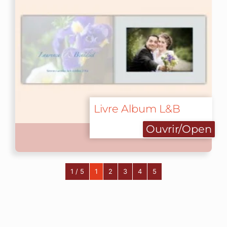
Livre Album L&B
Ouvrir/Open
1 / 5
1
2
3
4
5