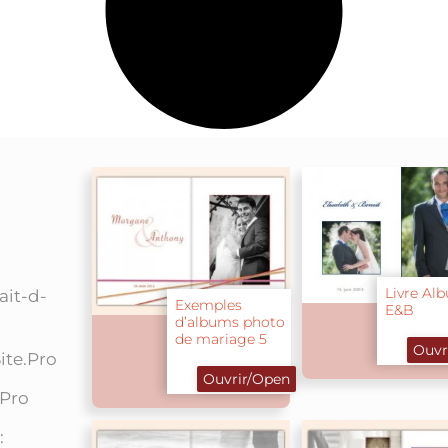
Livre Al
ait-d-
Exemples
E&B
d’albums photo
de mariage 5
Ouvr
Site.Pro
Ouvrir/Open
.Pro
: