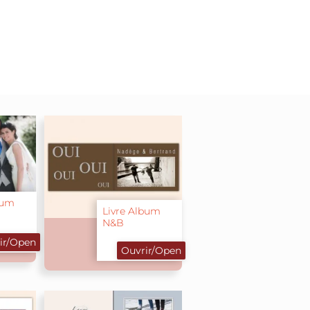
bum
Livre Album
N&B
ir/Open
Ouvrir/Open