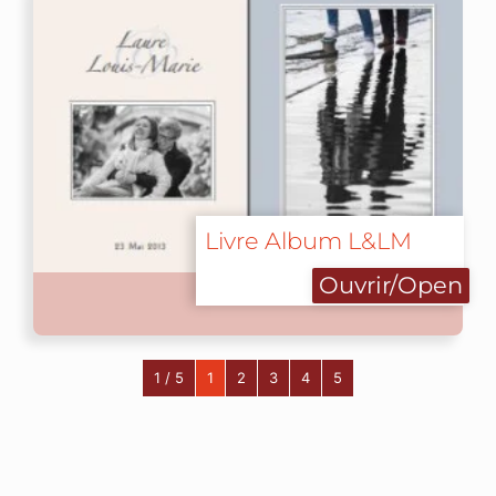
Livre Album L&LM
Ouvrir/Open
1 / 5
1
2
3
4
5