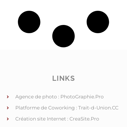
LINKS
Agence de photo : PhotoGraphie.Pro
Platforme de Coworking : Trait-d-Union.CC
Création site Internet : CreaSite.Pro