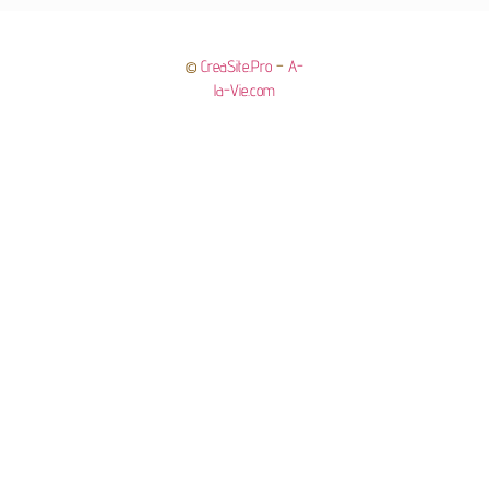
©
CreaSite.Pro
–
A-
la-Vie.com