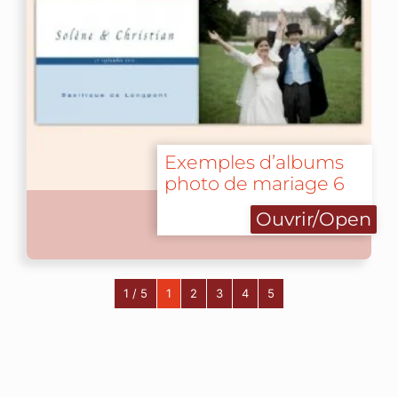
Exemples d’albums
photo de mariage 6
Ouvrir/Open
1 / 5
1
2
3
4
5