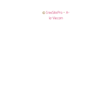
©
CreaSite.Pro
–
A-
la-Vie.com