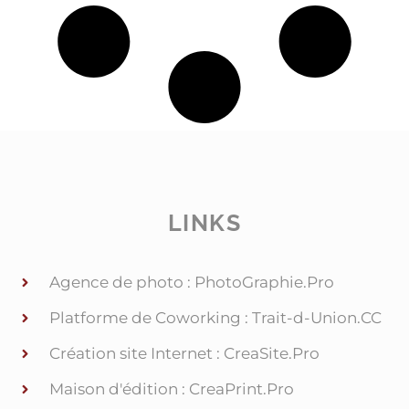
LINKS
Agence de photo : PhotoGraphie.Pro
Platforme de Coworking : Trait-d-Union.CC
Création site Internet : CreaSite.Pro
Maison d'édition : CreaPrint.Pro