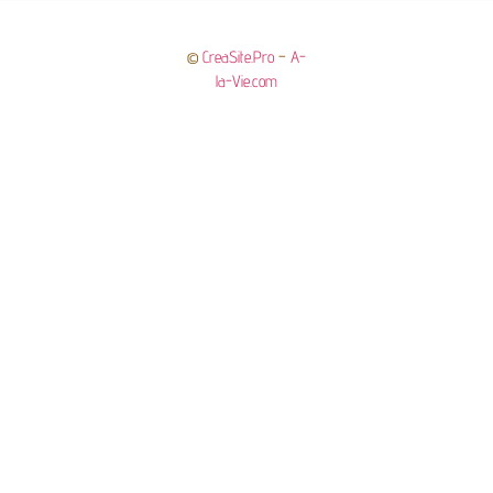
©
CreaSite.Pro
–
A-
la-Vie.com