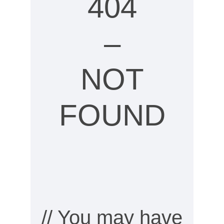
404
–
NOT
FOUND
// You may have