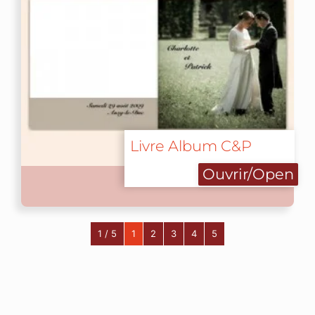
Livre Album C&P
Ouvrir/Open
1 / 5
1
2
3
4
5